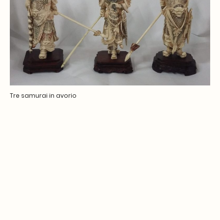
Tre samurai in avorio
contatti: tel. 0039 0422 583215 cell. 0039 3274953749
email: galleriaenricobrunello@gmail.com
Orari: Lun - Ve 9.30-12.30 / 16.00-19.30 Sabato 9.30-12.30
Sabato pomeriggio e Domenica chiuso